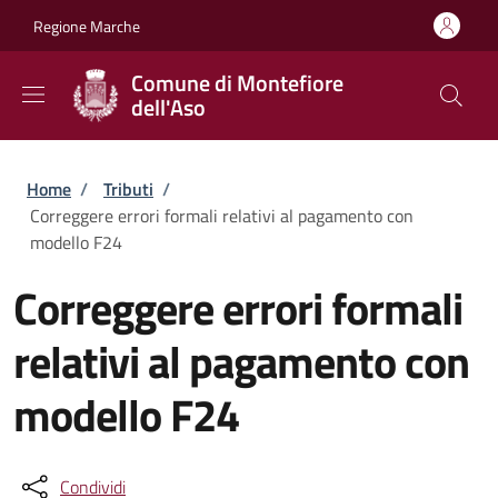
Salta al contenuto principale
Skip to footer content
Regione Marche
Comune di Montefiore
dell'Aso
Briciole di pane
Home
/
Tributi
/
Correggere errori formali relativi al pagamento con
modello F24
Correggere errori formali
relativi al pagamento con
modello F24
Condividi