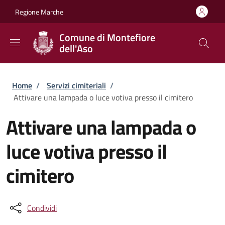
Salta al contenuto principale
Skip to footer content
Regione Marche
Comune di Montefiore
dell'Aso
Briciole di pane
Home
/
Servizi cimiteriali
/
Attivare una lampada o luce votiva presso il cimitero
Attivare una lampada o
luce votiva presso il
cimitero
Condividi