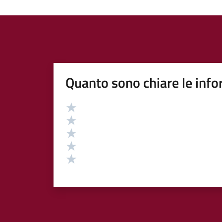
Quanto sono chiare le info
Valutazione
Valuta 5 stelle su 5
Valuta 4 stelle su 5
Valuta 3 stelle su 5
Valuta 2 stelle su 5
Valuta 1 stelle su 5