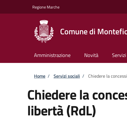
Salta al contenuto principale
Skip to footer content
Regione Marche
Comune di Montefio
Amministrazione
Novità
Servizi
Briciole di pane
Home
/
Servizi sociali
/
Chiedere la concessi
Chiedere la conces
libertà (RdL)