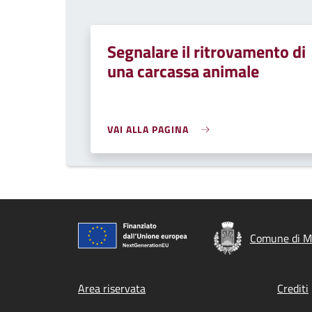
Segnalare il ritrovamento di
una carcassa animale
VAI ALLA PAGINA
Comune di Mo
Footer menu
Area riservata
Crediti