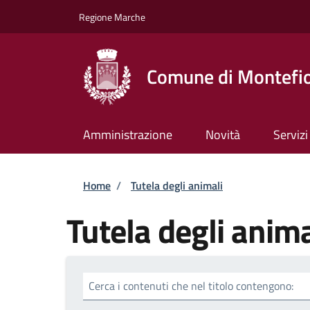
Salta al contenuto principale
Skip to footer content
Regione Marche
Comune di Montefio
Amministrazione
Novità
Servizi
Briciole di pane
Home
/
Tutela degli animali
Tutela degli anima
Cerca i contenuti che nel titolo contengono: