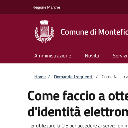
Salta al contenuto principale
Skip to footer content
Regione Marche
Comune di Montefio
Amministrazione
Novità
Servizi
Briciole di pane
Home
/
Domande frequenti
/
Come faccio a 
Come faccio a otte
d'identità elettron
Per utilizzare la CIE per accedere ai servizi on