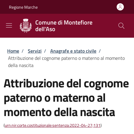
Salta al contenuto principale
Skip to footer content
Regione Marche
Comune di Montefiore
dell'Aso
Briciole di pane
Home
/
Servizi
/
Anagrafe e stato civile
/
Attribuzione del cognome paterno o materno al momento
della nascita
Attribuzione del cognome
paterno o materno al
momento della nascita
(
urn:nir:corte.costituzionale:sentenza:2022-04-27;131
)