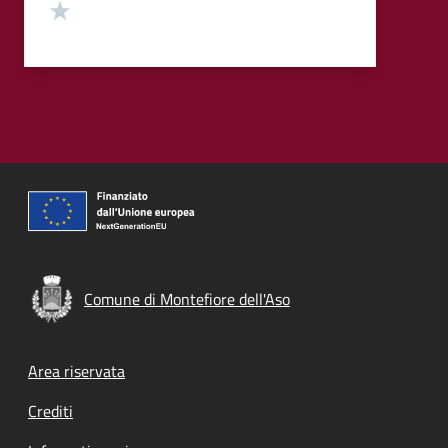
Valuta 1 stelle su 5
Comune di Montefiore dell'Aso
Footer menu
Area riservata
Crediti