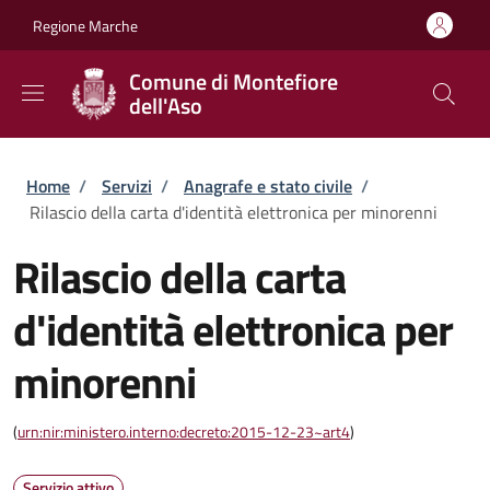
Salta al contenuto principale
Skip to footer content
Regione Marche
Comune di Montefiore
dell'Aso
Briciole di pane
Home
/
Servizi
/
Anagrafe e stato civile
/
Rilascio della carta d'identità elettronica per minorenni
Rilascio della carta
d'identità elettronica per
minorenni
(
urn:nir:ministero.interno:decreto:2015-12-23~art4
)
Servizio attivo