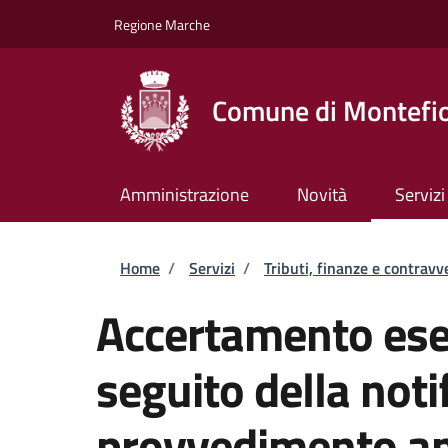
Salta al contenuto principale
Skip to footer content
Regione Marche
Comune di Montefio
Amministrazione
Novità
Servizi
Briciole di pane
Home
/
Servizi
/
Tributi, finanze e contravv
Accertamento ese
seguito della notif
provvedimento am