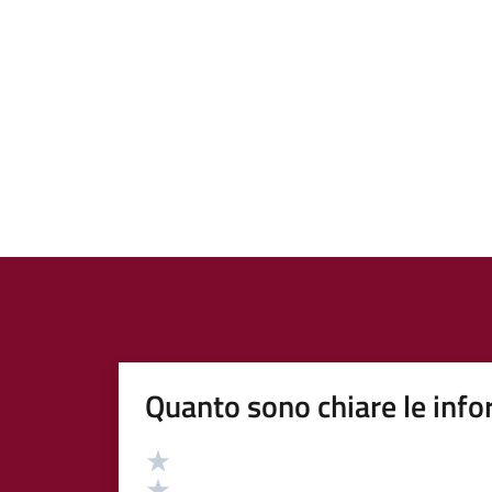
Quanto sono chiare le info
Valutazione
Valuta 5 stelle su 5
Valuta 4 stelle su 5