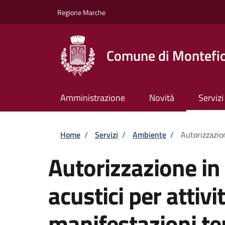
Salta al contenuto principale
Skip to footer content
Regione Marche
Comune di Montefio
Amministrazione
Novità
Servizi
Briciole di pane
Home
/
Servizi
/
Ambiente
/
Autorizzazio
Autorizzazione in 
acustici per attiv
manifestazioni t