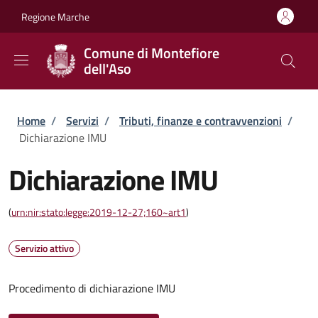
Salta al contenuto principale
Skip to footer content
Regione Marche
Comune di Montefiore
dell'Aso
Briciole di pane
Home
/
Servizi
/
Tributi, finanze e contravvenzioni
/
Dichiarazione IMU
Dichiarazione IMU
(
urn:nir:stato:legge:2019-12-27;160~art1
)
Servizio attivo
Procedimento di dichiarazione IMU