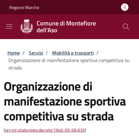
Salta al contenuto principale
Skip to footer content
Regione Marche
Comune di Montefiore
dell'Aso
Briciole di pane
Home
/
Servizi
/
Mobilità e trasporti
/
Organizzazione di manifestazione sportiva competitiva su
strada
Organizzazione di
manifestazione sportiva
competitiva su strada
(
urn:nir:stato:regio.decreto:1940-05-06;635
)