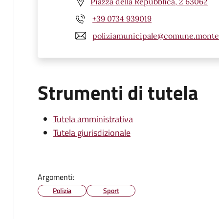
Piazza della Repubblica, 2 63062
+39 0734 939019
poliziamunicipale@comune.montefi
Strumenti di tutela
Tutela amministrativa
Tutela giurisdizionale
Argomenti:
Polizia
Sport