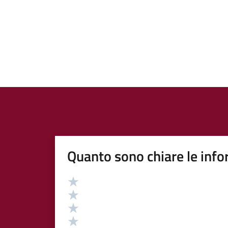
Quanto sono chiare le info
Valutazione
Valuta 5 stelle su 5
Valuta 4 stelle su 5
Valuta 3 stelle su 5
Valuta 2 stelle su 5