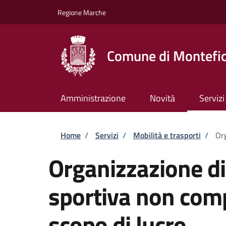
Salta al contenuto principale
Skip to footer content
Regione Marche
Comune di Montefio
Amministrazione
Novità
Servizi
Briciole di pane
Home
/
Servizi
/
Mobilità e trasporti
/
Org
Organizzazione d
sportiva non comp
scopo di lucro