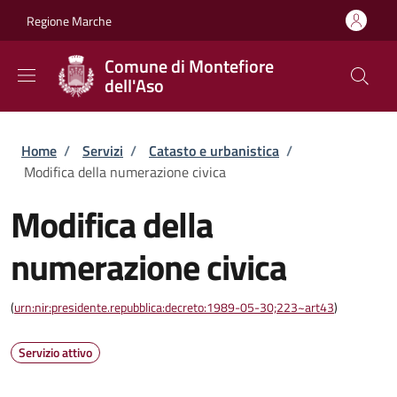
Salta al contenuto principale
Skip to footer content
Regione Marche
Comune di Montefiore
dell'Aso
Briciole di pane
Home
/
Servizi
/
Catasto e urbanistica
/
Modifica della numerazione civica
Modifica della
numerazione civica
(
urn:nir:presidente.repubblica:decreto:1989-05-30;223~art43
)
Servizio attivo