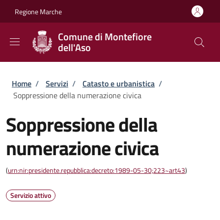
Salta al contenuto principale
Skip to footer content
Regione Marche
Comune di Montefiore
dell'Aso
Briciole di pane
Home
/
Servizi
/
Catasto e urbanistica
/
Soppressione della numerazione civica
Soppressione della
numerazione civica
(
urn:nir:presidente.repubblica:decreto:1989-05-30;223~art43
)
Servizio attivo