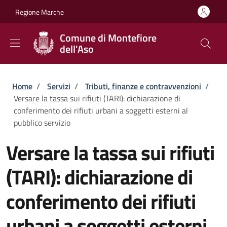
Salta al contenuto principale
Skip to footer content
Regione Marche
Comune di Montefiore
dell'Aso
Briciole di pane
Home
/
Servizi
/
Tributi, finanze e contravvenzioni
/
Versare la tassa sui rifiuti (TARI): dichiarazione di
conferimento dei rifiuti urbani a soggetti esterni al
pubblico servizio
Versare la tassa sui rifiuti
(TARI): dichiarazione di
conferimento dei rifiuti
urbani a soggetti esterni