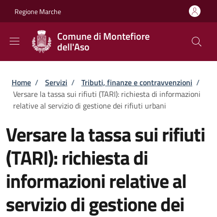
Salta al contenuto principale
Skip to footer content
Regione Marche
Comune di Montefiore
dell'Aso
Briciole di pane
Home
/
Servizi
/
Tributi, finanze e contravvenzioni
/
Versare la tassa sui rifiuti (TARI): richiesta di informazioni
relative al servizio di gestione dei rifiuti urbani
Versare la tassa sui rifiuti
(TARI): richiesta di
informazioni relative al
servizio di gestione dei