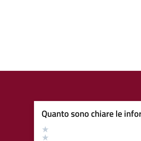
Quanto sono chiare le info
Valutazione
Valuta 5 stelle su 5
Valuta 4 stelle su 5