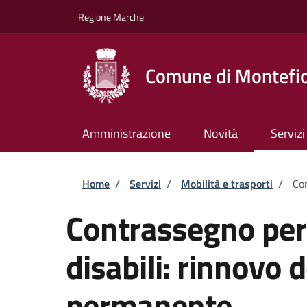
Salta al contenuto principale
Skip to footer content
Regione Marche
Comune di Montefio
Amministrazione
Novità
Servizi
Briciole di pane
Home
/
Servizi
/
Mobilità e trasporti
/
Con
Contrassegno per v
disabili: rinnovo
permanente